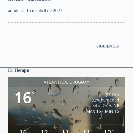
admin
15 de abril de 2021
SIGUIENTE
El Tiempo
ATLANTIDA, URUGUAY
16
°
light rain
92% humedad
viento: 2m/s NE
MAX 16 • MIN 16
16
12
11
11
10
°
°
°
°
°