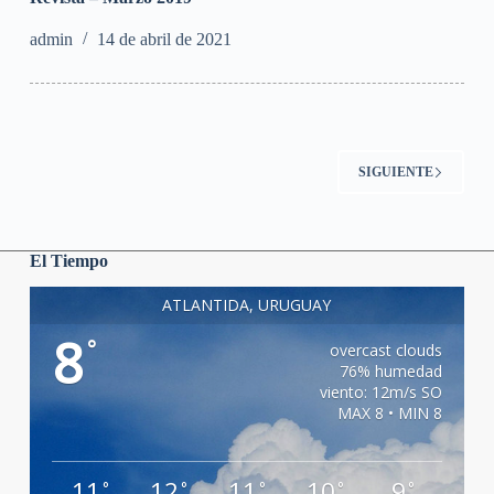
admin
14 de abril de 2021
SIGUIENTE
El Tiempo
ATLANTIDA, URUGUAY
8
°
overcast clouds
76% humedad
viento: 12m/s SO
MAX 8 • MIN 8
11
12
11
10
9
°
°
°
°
°