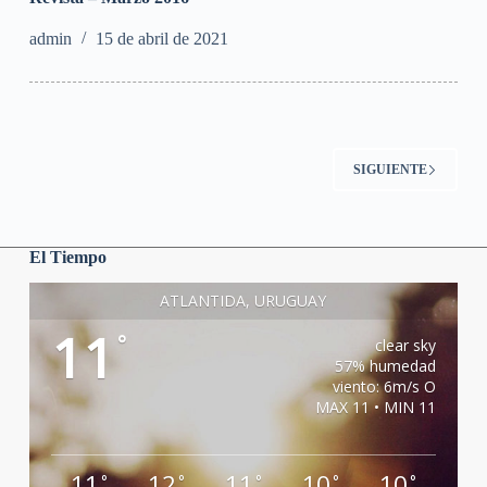
admin
15 de abril de 2021
SIGUIENTE
El Tiempo
ATLANTIDA, URUGUAY
11
°
clear sky
57% humedad
viento: 6m/s O
MAX 11 • MIN 11
11
12
11
10
10
°
°
°
°
°