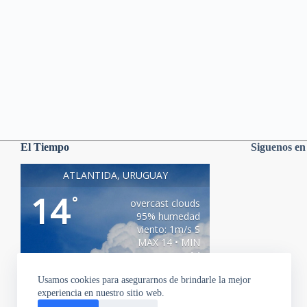
El Tiempo
Siguenos e
ATLANTIDA, URUGUAY
14
°
overcast clouds
95% humedad
viento: 1m/s S
MAX 14 • MIN
14
Usamos cookies para asegurarnos de brindarle la mejor
experiencia en nuestro sitio web.
16
11
12
11
9
°
°
°
°
°