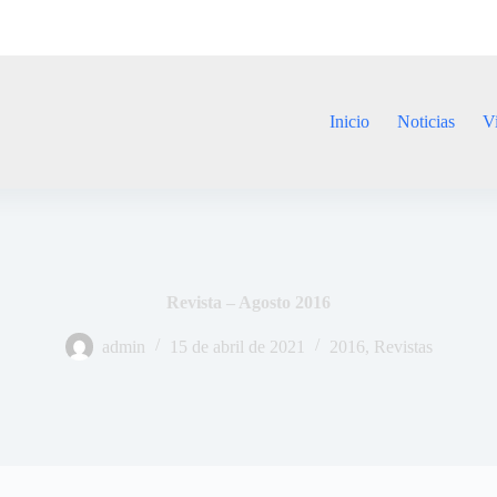
Inicio
Noticias
V
Revista – Agosto 2016
admin
15 de abril de 2021
2016
,
Revistas