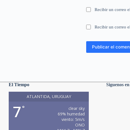
Recibir un correo e
Recibir un correo e
Publicar el comen
El Tiempo
Siguenos e
ATLANTIDA, URUGUAY
7
°
clear sky
69% humedad
viento: 5m/s
ONO