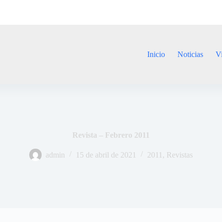
Inicio
Noticias
V
Revista – Febrero 2011
admin
15 de abril de 2021
2011
,
Revistas